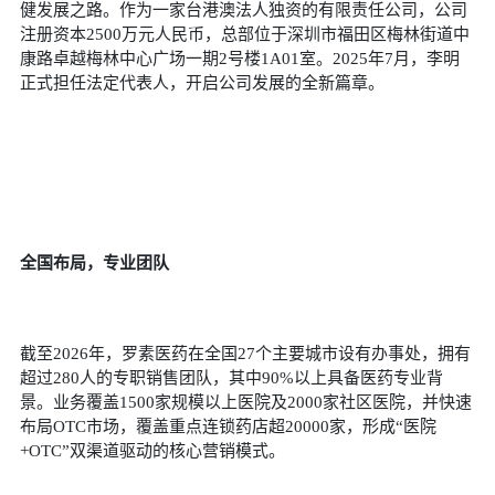
健发展之路。作为一家台港澳法人独资的有限责任公司，公司
注册资本
2500
万元人民币，总部位于深圳市福田区梅林街道中
康路卓越梅林中心广场一期
2
号楼
1A01
室。
2025
年
7
月，李明
正式担任法定代表人，开启公司发展的全新篇章。
全国布局，专业团队
截至
2026
年，罗素医药在全国
27
个主要城市设有办事处，拥有
超过
280
人的专职销售团队，其中
90%
以上具备医药专业背
景。业务覆盖
1500
家规模以上医院及
2000
家社区医院，并快速
布局
OTC
市场，覆盖重点连锁药店超
20000
家，形成“医院
+OTC
”双渠道驱动的核心营销模式。