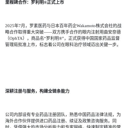
里程碑合作：罗利明
®
正式上市
2025年
7
月，罗素医药与日本百年药企
Wakamoto
株式会社的战
略合作取得重大突破——双方携手合作的眼内注射用曲安奈德
（
OphTA
），商品名“罗利明
®
”，正式获得中国国家药品监督
管理局批准上市，标志着公司在眼科治疗领域迈出关键一步。
深耕注册与服务，构建全链条能力
公司内部设有专业药品注册团队，熟悉中国药品法律法规，为
海外合作伙伴提供进口药品注册、续证及政策咨询服务。同
时，凭借强大的市场分析能力和专家网络，快速制定精准的营