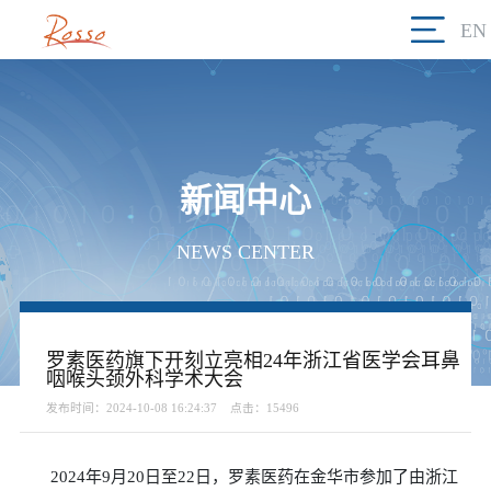
EN
新闻中心
NEWS CENTER
罗素医药旗下开刻立亮相24年浙江省医学会耳鼻
咽喉头颈外科学术大会
发布时间：2024-10-08 16:24:37
点击：15496
2024年
9
月
20
日至
22
日，罗素医药在金华市参加了由浙江