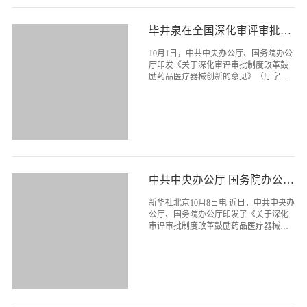
毕井泉在全国深化审评审批制度改革鼓励药品医疗器械创新工作电视电话会议上的讲话（2017年10月10日）
10月1日，中共中央办公厅、国务院办公
厅印发《关于深化审评审批制度改革鼓
励药品医疗器械创新的意见》（厅字
〔2017〕42号），10月8日向社会全文公
布。10月9日，总局举行新闻发布会，吴
浈同志向媒体进行了解读。今天，召开
电视电话会议，主要是就贯彻落实《关
于深化审评审批制度改革鼓励药品医疗
器械创新的意见》作出部署。下面，我
讲三点意见。
中共中央办公厅 国务院办公厅印发《关于深化审评审批制度改革鼓励药品医疗器械创新的意见》
新华社北京10月8日电 近日，中共中央办
公厅、国务院办公厅印发了《关于深化
审评审批制度改革鼓励药品医疗器械创
新的意见》，并发出通知，要求各地区
各部门结合实际认真贯彻落实。