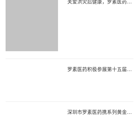
关爱洪灾后健康，罗素医药积极捐赠补液盐散Ⅲ
罗素医药积极参展第十五届全国儿童消化疾病学术会议，共探儿童消化健康
深圳市罗素医药携系列黄金单品，亮相第88届全国药品交易会