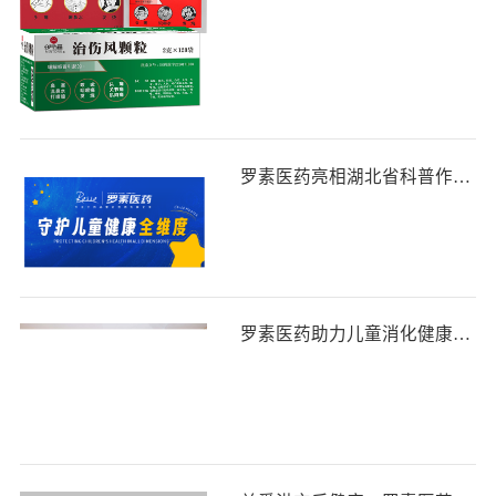
罗素医药亮相湖北省科普作家协会2024年学术年会，全维度守护儿童健康
罗素医药助力儿童消化健康，南京儿科消化年会聚焦消化道修复新利器