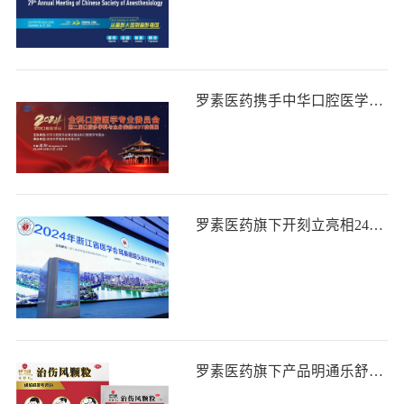
罗素医药携手中华口腔医学会开展第二节口腔多学科与全身疾病MDT病例展
罗素医药旗下开刻立亮相24年浙江省医学会耳鼻咽喉头颈外科学术大会
罗素医药旗下产品明通乐舒凡治伤风颗粒刊登《中国医院药学杂志》