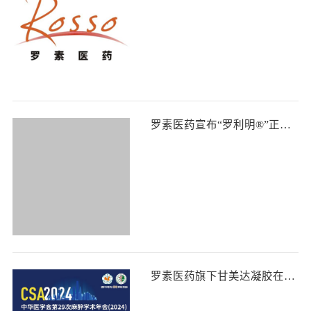
罗素医药宣布“罗利明®”正式在中国上市 助力眼底外科精准手术发展
罗素医药旗下甘美达凝胶在中华医学会第29次麻醉学术年会上获得专家认可