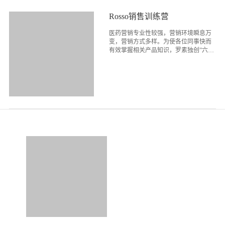
Rosso销售训练营
医药营销专业性较强，营销环境瞬息万
变，营销方式多样。为使各位同事快而
有效掌握相关产品知识，罗素独创”六位
一体“的学习模式，通过移动课堂、微群
交流、在线学习、区域培训、微信课
堂、销售训练营六种学习模式优势互
补，达到最好的学习效果。