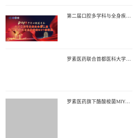
第二届口腔多学科与全身疾病MDT病例展 一场推动医学前沿交流的盛会
罗素医药联合首都医科大学及多中心完成重大麻醉科研究项目
罗素医药旗下酪酸梭菌MIYAIRI亮相IBD专家盛会，探索儿童IBD的前沿